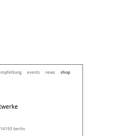
empfehlung
events
news
shop
twerke
d-14193 berlin