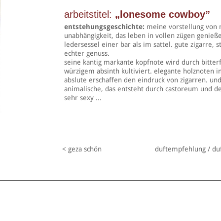
arbeitstitel:
„lonesome cowboy”
entstehungsgeschichte:
meine vorstellung von 
unabhängigkeit, das leben in vollen zügen genieß
ledersessel einer bar als im sattel. gute zigarre, 
echter genuss.
seine kantig markante kopfnote wird durch bitter
würzigem absinth kultiviert. elegante holznoten i
abslute erschaffen den eindruck von zigarren. und 
animalische, das entsteht durch castoreum und de
sehr sexy ...
< geza schön
duftempfehlung / du