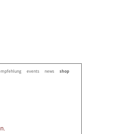
empfehlung
events
news
shop
n.