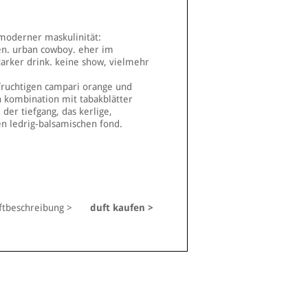
moderner maskulinität:
en. urban cowboy. eher im
starker drink. keine show, vielmehr
fruchtigen campari orange und
n kombination mit tabakblätter
der tiefgang, das kerlige,
n ledrig-balsamischen fond.
ftbeschreibung >
duft kaufen >